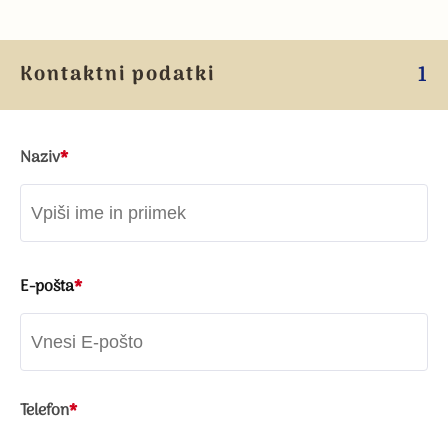
Kontaktni podatki
1
Naziv
*
E-pošta
*
Telefon
*