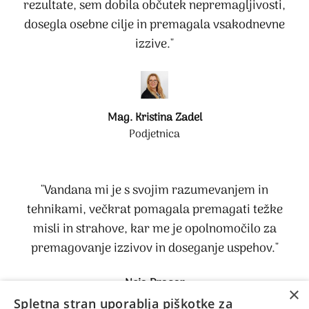
rezultate, sem dobila občutek nepremagljivosti,
dosegla osebne cilje in premagala vsakodnevne
izzive."
Mag. Kristina Zadel
Podjetnica
"Vandana mi je s svojim razumevanjem in
tehnikami, večkrat pomagala premagati težke
misli in strahove, kar me je opolnomočilo za
premagovanje izzivov in doseganje uspehov."
Neja Dragar
×
Mindset & motivacijska coachinja za vzgojiteljice
Spletna stran uporablja piškotke za