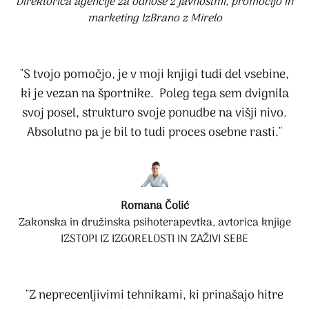
Direktorica agencije za odnose z javnostmi, promocijo in
marketing IzBrano z Mirelo
"S tvojo pomočjo, je v moji knjigi tudi del vsebine,
ki je vezan na športnike. Poleg tega sem dvignila
svoj posel, strukturo svoje ponudbe na višji nivo.
Absolutno pa je bil to tudi proces osebne rasti."
Romana Čolić
Zakonska in družinska psihoterapevtka, avtorica knjige
IZSTOPI IZ IZGORELOSTI IN ZAŽIVI SEBE
"Z neprecenljivimi tehnikami, ki prinašajo hitre