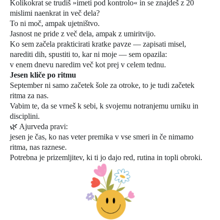
Kolikokrat se trudiš »imeti pod kontrolo« in se znajdeš z 20
mislimi naenkrat in več dela?
To ni moč, ampak ujetništvo.
Jasnost ne pride z več dela, ampak z umiritvijo.
Ko sem začela prakticirati kratke pavze — zapisati misel,
narediti dih, spustiti to, kar ni moje — sem opazila:
v enem dnevu naredim več kot prej v celem tednu.
Jesen kliče po ritmu
September ni samo začetek šole za otroke, to je tudi začetek
ritma za nas.
Vabim te, da se vrneš k sebi, k svojemu notranjemu urniku in
disciplini.
🌿 Ajurveda pravi:
jesen je čas, ko nas veter premika v vse smeri in če nimamo
ritma, nas raznese.
Potrebna je prizemljitev, ki ti jo dajo red, rutina in topli obroki.