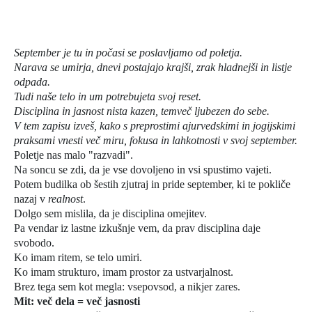
September je tu in počasi se poslavljamo od poletja.
Narava se umirja, dnevi postajajo krajši, zrak hladnejši in listje
odpada.
Tudi naše telo in um potrebujeta svoj reset.
Disciplina in jasnost nista kazen, temveč ljubezen do sebe.
V tem zapisu izveš, kako s preprostimi ajurvedskimi in jogijskimi
praksami vnesti več miru, fokusa in lahkotnosti v svoj september.
Poletje nas malo "razvadi".
Na soncu se zdi, da je vse dovoljeno in vsi spustimo vajeti.
Potem budilka ob šestih zjutraj in pride september, ki te pokliče
nazaj v
realnost
.
Dolgo sem mislila, da je disciplina omejitev.
Pa vendar iz lastne izkušnje vem, da prav disciplina daje
svobodo.
Ko imam ritem, se telo umiri.
Ko imam strukturo, imam prostor za ustvarjalnost.
Brez tega sem kot megla: vsepovsod, a nikjer zares.
Mit: več dela = več jasnosti