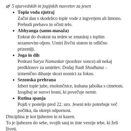
🌿
5 ajurvedskih in jogijskih nasvetov za jesen
Topla voda zjutraj
Začni dan s skodelico tople vode z ingverjem ali limono.
Prebudi prebavo in očisti telo.
Abhyanga (samo-masaža)
Enkrat do dvakrat na teden se zmasiraj s toplim
sezamovim oljem. Umiri živčni sistem in odlično
prizemlji.
Joga in dih
Poskusi
Surya Namaskar
(pozdrav soncu) ali nekaj
predklonov za umiritev. Dodaj
Nadi Shodhana
–
izmenično dihanje skozi nosnici za fokus.
Sezonska prehrana
Izberi tople juhe, enolončnice, kuhana jabolka s cimetom.
Izogibaj se surovi hrani, ki povečuje nemir.
Rutina spanja
Pojdi v posteljo pred 22. uro. Jeseni telo potrebuje več
počitka, da okrepi odpornost.
Disciplina je kot ljubezen in ni kazen.
To je ljubezen do sebe, svojih sanj in tiste verzije tebe, ki želi
živeti.