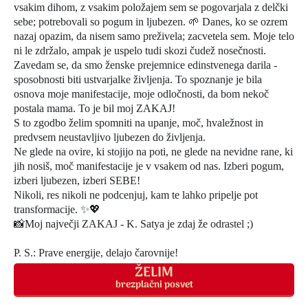
vsakim dihom, z vsakim položajem sem se pogovarjala z delčki
sebe; potrebovali so pogum in ljubezen. 🌱 Danes, ko se ozrem
nazaj opazim, da nisem samo preživela; zacvetela sem. Moje telo
ni le zdržalo, ampak je uspelo tudi skozi čudež nosečnosti.
Zavedam se, da smo ženske prejemnice edinstvenega darila -
sposobnosti biti ustvarjalke življenja. To spoznanje je bila
osnova moje manifestacije, moje odločnosti, da bom nekoč
postala mama. To je bil moj ZAKAJ!
S to zgodbo želim spomniti na upanje, moč, hvaležnost in
predvsem neustavljivo ljubezen do življenja.
Ne glede na ovire, ki stojijo na poti, ne glede na nevidne rane, ki
jih nosiš, moč manifestacije je v vsakem od nas. Izberi pogum,
izberi ljubezen, izberi SEBE!
Nikoli, res nikoli ne podcenjuj, kam te lahko pripelje pot
transformacije. ✨💖
📸Moj največji ZAKAJ - K. Satya je zdaj že odrastel ;)
P. S.: Prave energije, delajo čarovnije!
ŽELIM
brezplačni posvet