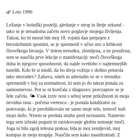
🌿 Leto 1990
Ležanje v bolniški postelji, gledanje v strop in štetje sekund -
tako se je nenadoma začelo novo poglavje mojega življenja.
Takrat, ko bi moral biti moj 18. rojstni dan prepojen z
brezskrbnimi spomini, se je spremenil v učno uro o krhkosti
človeškega bivanja. V tistem trenutku, zlomljena, a ne poražena,
sem se naučila prve lekcije o manifestaciji: moči človeškega
duha in njegove sposobnosti, da najde svetlobo v najtemnejših
tunelih. Kdo bi si mislil, da bo divja vožnja v dolino prinesla
tako streznitev? Zabava, smeh in adrenalin so se v trenutku
spremenili v boj za normalnost, ki sem jo do takrat jemala za
samoumevno. Pot se ni končala z diagnozo; pravzaprav se je
šele začela. 🌤️ Vsak izziv nosi s seboj seme priložnosti in moja
nevidna rana - počena vretenca - je postala katalizator za
potovanje, ki je preoblikovalo ne samo moje telo, temveč tudi
mojo dušo. Nisem se predala strahu pred neznanim. Namesto
tega sem izbrala pogum in raziskovanje globin notranje moči.
Joga ni bila zgolj telesna praksa; bila je moj zemljevid, moj
kompas in moja terapija. Naučila sem kako manifestirati. Z