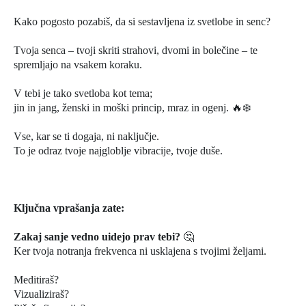
Kako pogosto pozabiš, da si sestavljena iz svetlobe in senc?
Tvoja senca – tvoji skriti strahovi, dvomi in bolečine – te
spremljajo na vsakem koraku.
V tebi je tako svetloba kot tema;
jin in jang, ženski in moški princip, mraz in ogenj. 🔥❄️
Vse, kar se ti dogaja, ni naključje.
To je odraz tvoje najgloblje vibracije, tvoje duše.
Ključna vprašanja zate:
Zakaj sanje vedno uidejo prav tebi?
🤔
Ker tvoja notranja frekvenca ni usklajena s tvojimi željami.
Meditiraš?
Vizualiziraš?