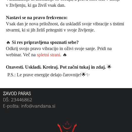
v življenju, ki ga živiš vsak dan.
Nastavi se na pravo frekvenco:
Vsak dan je nova priložnost, da uskladiš svoje vibracije s tistimi
stvarmi, ki si jih želiš pritegniti v svoje življenje.
🔥
Si res pripravljena spoznati sebe?
Odkrij svojo pravo vibracijo in oživi svoje sanje. Pridi na
webinar. Več na
spletni strani
. 🔥
Ozavesti. Uskladi. Kreiraj. Pot začni tukaj in zdaj.
🌟
P.S.: Le prave energije delajo čarovnije!🌟✨
ZAVOD PARAS
DŠ: 23446862
E-pošta: info
@vandana.si