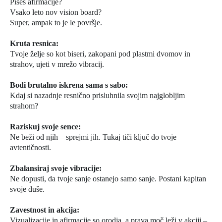
Pišeš afirmacije?
Vsako leto nov vision board?
Super, ampak to je le površje.
Kruta resnica:
Tvoje želje so kot biseri, zakopani pod plastmi dvomov in
strahov, ujeti v mrežo vibracij.
Bodi brutalno iskrena sama s sabo:
Kdaj si nazadnje resnično prisluhnila svojim najglobljim
strahom?
Raziskuj svoje sence:
Ne beži od njih – sprejmi jih. Tukaj tiči ključ do tvoje
avtentičnosti.
Zbalansiraj svoje vibracije:
Ne dopusti, da tvoje sanje ostanejo samo sanje. Postani kapitan
svoje duše.
Zavestnost in akcija:
Vizualizacije in afirmacije so orodja, a prava moč leži v akciji –