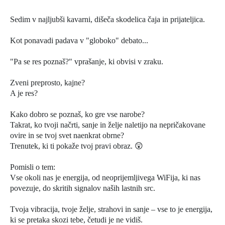
Sedim v najljubši kavarni, dišeča skodelica čaja in prijateljica.
Kot ponavadi padava v "globoko" debato...
"Pa se res poznaš?" vprašanje, ki obvisi v zraku.
Zveni preprosto, kajne?
A je res?
Kako dobro se poznaš, ko gre vse narobe?
Takrat, ko tvoji načrti, sanje in želje naletijo na nepričakovane
ovire in se tvoj svet naenkrat obrne?
Trenutek, ki ti pokaže tvoj pravi obraz. 😲
Pomisli o tem:
Vse okoli nas je energija, od neoprijemljivega WiFija, ki nas
povezuje, do skritih signalov naših lastnih src.
Tvoja vibracija, tvoje želje, strahovi in sanje – vse to je energija,
ki se pretaka skozi tebe, četudi je ne vidiš.