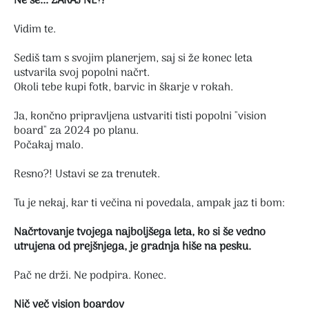
Ne še... ZAKAJ NE!?
Vidim te.
Sediš tam s svojim planerjem, saj si že konec leta
ustvarila svoj popolni načrt.
Okoli tebe kupi fotk, barvic in škarje v rokah.
Ja, končno pripravljena ustvariti tisti popolni "vision
board" za 2024 po planu.
Počakaj malo.
Resno?! Ustavi se za trenutek.
Tu je nekaj, kar ti večina ni povedala, ampak jaz ti bom:
Načrtovanje tvojega najboljšega leta, ko si še vedno
utrujena od prejšnjega, je gradnja hiše na pesku.
Pač ne drži. Ne podpira. Konec.
Nič več vision boardov