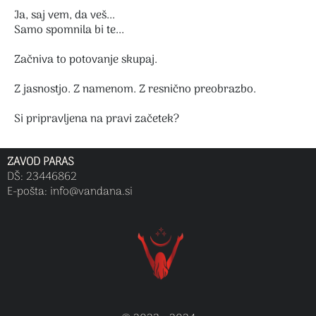
Ja, saj vem, da veš...
Samo spomnila bi te...
Začniva to potovanje skupaj.
Z jasnostjo. Z namenom. Z resnično preobrazbo.
Si pripravljena na pravi začetek?
ZAVOD PARAS
DŠ: 23446862
E-pošta: info
@vandana.si