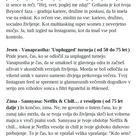
iz sence in reči: "Hej, svet, poglej me zdaj!" Grihasta je kot tvoja
Beyoncé faza – gradnja kariere, družine in poskusi, da bi imela
vse na enkrat. Ko rečem vse, mislim na vse: kariero, družino,
socialno življenje. Kot multitasking super women z neverjetno
močjo. Ja, tudi izgled na Instagramu, kot da imaš vse pod
kontrolo.
Jesen - Vanaprastha: 'Unplugged' turneja ( od 50 do 75 let )
Pride jesen, čas, ko se odločiš za unplugged turnejo.
Vanaprastha je čas, da se umakneš iz glavnega odra in začneš
uživati v akustičnih verzijah življenja. Morda se boš odločila za
vikend umik v naravo namesto divjega petkovega večera. Tvoj
Instagram feed se spremeni iz glamuroznih večernih dogodkov v
serijo zen vzhodov sonca s filtri #grateful in #blessed.
Zima - Sannyasa: Netflix & Chill… z vesoljem ( od 75 let
dalje )
In končno, zima. Ne, ne govorim o tistem času, ko je
zunaj tako mrzlo, da se tvoja volja do življenja skrči kot volnena
majica v vroči pralni vodi. Sannyasa je tvoje obdobje Netflix &
chill... tokrat je Netflix vesolje in chill je tvoje globoko duhovno
prebujenje. To je čas, ko se vprašaš velika vprašanja: "Kdo sem?