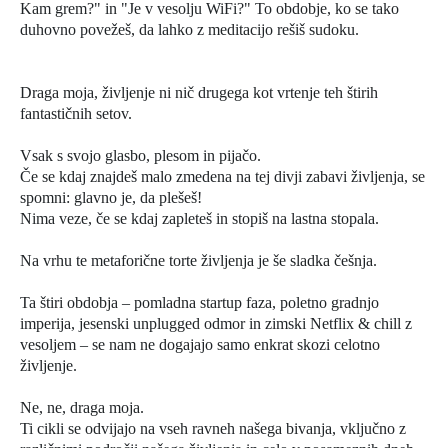
Kam grem?" in "Je v vesolju WiFi?" To obdobje, ko se tako
duhovno povežeš, da lahko z meditacijo rešiš sudoku.
Draga moja, življenje ni nič drugega kot vrtenje teh štirih
fantastičnih setov.
Vsak s svojo glasbo, plesom in pijačo.
Če se kdaj znajdeš malo zmedena na tej divji zabavi življenja, se
spomni: glavno je, da plešeš!
Nima veze, če se kdaj zapleteš in stopiš na lastna stopala.
Na vrhu te metaforične torte življenja je še sladka češnja.
Ta štiri obdobja – pomladna startup faza, poletno gradnjo
imperija, jesenski unplugged odmor in zimski Netflix & chill z
vesoljem – se nam ne dogajajo samo enkrat skozi celotno
življenje.
Ne, ne, draga moja.
Ti cikli se odvijajo na vseh ravneh našega bivanja, vključno z