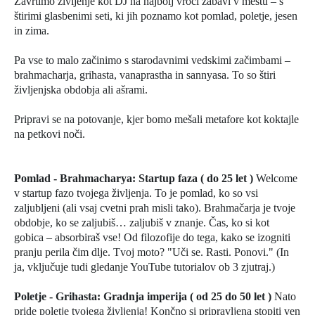
Zavrtimo življenje kot DJ na najbolj vroči zabavi v mestu – s
štirimi glasbenimi seti, ki jih poznamo kot pomlad, poletje, jesen
in zima.
Pa vse to malo začinimo s starodavnimi vedskimi začimbami –
brahmacharja, grihasta, vanaprastha in sannyasa. To so štiri
življenjska obdobja ali ašrami.
Pripravi se na potovanje, kjer bomo mešali metafore kot koktajle
na petkovi noči.
Pomlad - Brahmacharya: Startup faza ( do 25 let )
Welcome
v startup fazo tvojega življenja. To je pomlad, ko so vsi
zaljubljeni (ali vsaj cvetni prah misli tako). Brahmačarja je tvoje
obdobje, ko se zaljubiš… zaljubiš v znanje. Čas, ko si kot
gobica – absorbiraš vse! Od filozofije do tega, kako se izogniti
pranju perila čim dlje. Tvoj moto? "Uči se. Rasti. Ponovi." (In
ja, vključuje tudi gledanje YouTube tutorialov ob 3 zjutraj.)
Poletje - Grihasta: Gradnja imperija ( od 25 do 50 let )
Nato
pride poletje tvojega življenja! Končno si pripravljena stopiti ven