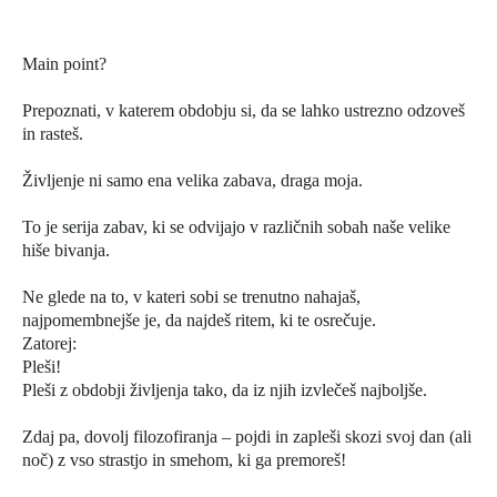
Main point?
Prepoznati, v katerem obdobju si, da se lahko ustrezno odzoveš
in rasteš.
Življenje ni samo ena velika zabava, draga moja.
To je serija zabav, ki se odvijajo v različnih sobah naše velike
hiše bivanja.
Ne glede na to, v kateri sobi se trenutno nahajaš,
najpomembnejše je, da najdeš ritem, ki te osrečuje.
Zatorej:
Pleši!
Pleši z obdobji življenja tako, da iz njih izvlečeš najboljše.
Zdaj pa, dovolj filozofiranja – pojdi in zapleši skozi svoj dan (ali
noč) z vso strastjo in smehom, ki ga premoreš!