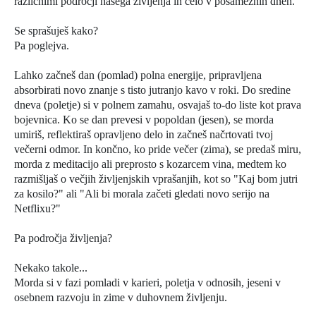
različnimi področji našega življenja in celo v posameznih dneh.
Se sprašuješ kako?
Pa poglejva.
Lahko začneš dan (pomlad) polna energije, pripravljena
absorbirati novo znanje s tisto jutranjo kavo v roki. Do sredine
dneva (poletje) si v polnem zamahu, osvajaš to-do liste kot prava
bojevnica. Ko se dan prevesi v popoldan (jesen), se morda
umiriš, reflektiraš opravljeno delo in začneš načrtovati tvoj
večerni odmor. In končno, ko pride večer (zima), se predaš miru,
morda z meditacijo ali preprosto s kozarcem vina, medtem ko
razmišljaš o večjih življenjskih vprašanjih, kot so "Kaj bom jutri
za kosilo?" ali "Ali bi morala začeti gledati novo serijo na
Netflixu?"
Pa področja življenja?
Nekako takole...
Morda si v fazi pomladi v karieri, poletja v odnosih, jeseni v
osebnem razvoju in zime v duhovnem življenju.