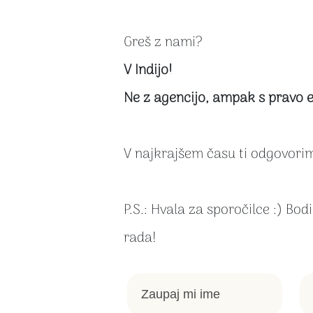
Greš z nami?
V Indijo!
Ne z agencijo, ampak s pravo e
V najkrajšem času ti odgovorim
P.S.: Hvala za sporočilce :) Bod
rada!