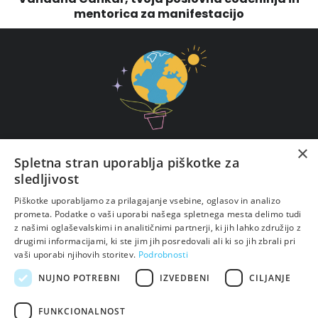
mentorica za manifestacijo
×
Spletna stran uporablja piškotke za
ZAVOD PARAS
VRTAČA 2, 1000 LJUBLJANA
sledljivost
DŠ: 23446862
Piškotke uporabljamo za prilagajanje vsebine, oglasov in analizo
E-pošta: info
@vandana.si
prometa. Podatke o vaši uporabi našega spletnega mesta delimo tudi
z našimi oglaševalskimi in analitičnimi partnerji, ki jih lahko združijo z
drugimi informacijami, ki ste jim jih posredovali ali ki so jih zbrali pri
vaši uporabi njihovih storitev.
Podrobnosti
NUJNO POTREBNI
IZVEDBENI
CILJANJE
FUNKCIONALNOST