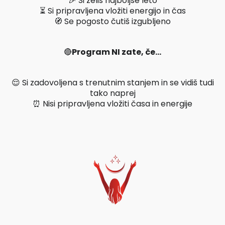
🎉 Si želiš najboljše leto
⏳ Si pripravljena vložiti energijo in čas
🧭 Se pogosto čutiš izgubljeno
🔴
Program NI zate, če…
😌 Si zadovoljena s trenutnim stanjem in se vidiš tudi
tako naprej
⏰ Nisi pripravljena vložiti časa in energije