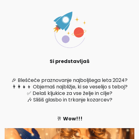
Si predstavljaš
🎉 Bleščeče praznovanje najboljšega leta 2024?
👨‍👩‍👧‍👦 Objemaš najbližje, ki se veselijo s teboj?
✅ Delaš kljukice za vse želje in cilje?
🎶 Slišiš glasbo in trkanje kozarcev?
🥂
Wow!!!