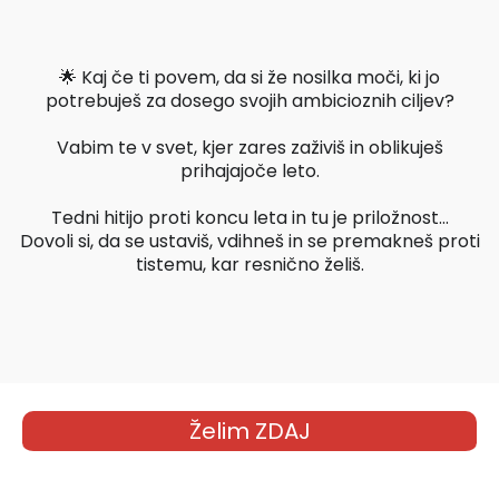
🌟 Kaj če ti povem, da si že nosilka moči, ki jo
potrebuješ za dosego svojih ambicioznih ciljev?
Vabim te v svet, kjer zares zaživiš in oblikuješ
prihajajoče leto.
Tedni hitijo proti koncu leta in tu je priložnost...
Dovoli si, da se ustaviš, vdihneš in se premakneš proti
tistemu, kar resnično želiš.
Želim ZDAJ