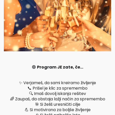
🟢
Program JE zate, če…
✨ Verjameš, da sami kreiramo življenje
📞 Prišel je klic za spremembo
🔍 Imaš dovolj iskanja rešitev
🌈 Zaupaš, da obstaja lažji način za spremembo
🎯 Si želiš uresničiti cilje
💪 Si motivirana za boljše življenje