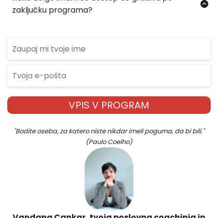
vztrajna in si dovoliš celoten proces.
celotno kupnino.
zaključku programa?
Po zaključku programa boš imel/a doživljenjski dostop do
vseh video lekcij in delovnih zvezkov. Tako se boš lahko
kadarkoli vrnila k gradivu in ponovno obnovila znanje.
VPIS V PROGRAM
"Bodite oseba, za katero niste nikdar imeli poguma, da bi bili."
(Paulo Coelho)
Vandana Cankar, tvoja poslovna coachinja in