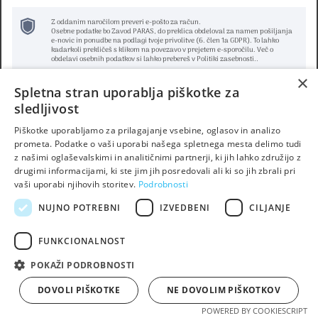
Z oddanim naročilom preveri e-pošto za račun.
Osebne podatke bo Zavod PARAS, do preklica obdeloval za namen pošiljanja
e-novic in ponudbe na podlagi tvoje privolitve (6. člen 1a GDPR). To lahko
kadarkoli prekličeš s klikom na povezavo v prejetem e-sporočilu. Več o
obdelavi osebnih podatkov si lahko prebereš v Politiki zasebnosti..
×
Spletna stran uporablja piškotke za
sledljivost
Piškotke uporabljamo za prilagajanje vsebine, oglasov in analizo
prometa. Podatke o vaši uporabi našega spletnega mesta delimo tudi
z našimi oglaševalskimi in analitičnimi partnerji, ki jih lahko združijo z
drugimi informacijami, ki ste jim jih posredovali ali ki so jih zbrali pri
vaši uporabi njihovih storitev.
Podrobnosti
NUJNO POTREBNI
IZVEDBENI
CILJANJE
FUNKCIONALNOST
POKAŽI PODROBNOSTI
DOVOLI PIŠKOTKE
NE DOVOLIM PIŠKOTKOV
POWERED BY COOKIESCRIPT