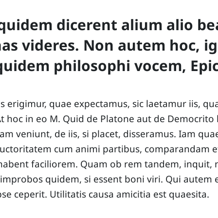
quidem dicerent alium alio be
as videres. Non autem hoc, igi
quidem philosophi vocem, Epic
is erigimur, quae expectamus, sic laetamur iis, qu
t hoc in eo M. Quid de Platone aut de Democrito
am veniunt, de iis, si placet, disseramus. Iam qua
auctoritatem cum animi partibus, comparandam e
abent faciliorem. Quam ob rem tandem, inquit, no
improbos quidem, si essent boni viri. Qui autem e
pse ceperit. Utilitatis causa amicitia est quaesita.