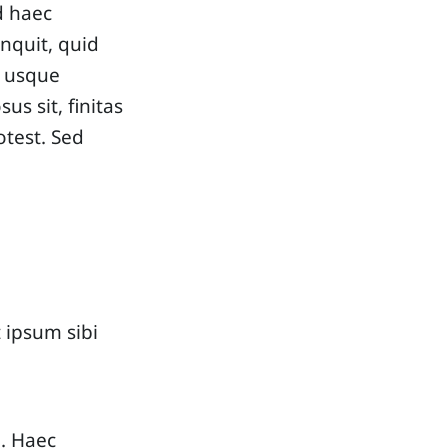
d haec
inquit, quid
c usque
us sit, finitas
otest. Sed
 ipsum sibi
o. Haec