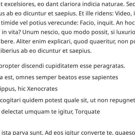
 excelsiores, eo dant clariora indicia naturae. Se
s ab eo dicuntur et saepius. Et ille ridens: Video, 
 timide vel potius verecunde: Facio, inquit. An ho
 in vita? Unum nescio, quo modo possit, si luxurios
bere. Aliter enim explicari, quod quaeritur, non p
iberius ab eo dicuntur et saepius.
propter discendi cupiditatem esse peragratas.
ta est, omnes semper beatos esse sapientes
ippus, hic Xenocrates
 cogitari quidem potest quale sit, ut non repugnet
e delectat umquam te igitur, Torquate
 ista parva sunt. Ad eos igitur converte te, quaes