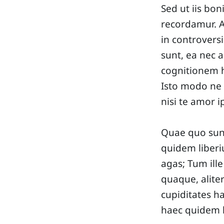
Sed ut iis bon
recordamur. A
in controversi
sunt, ea nec 
cognitionem h
Isto modo ne 
nisi te amor i
Quae quo sunt
quidem liberiu
agas; Tum ille
quaque, aliter
cupiditates ha
haec quidem l