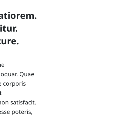
atiorem.
tur.
ure.
ae
 loquar. Quae
e corporis
t
n satisfacit.
sse poteris,