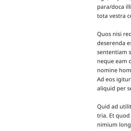
para/doca il
tota vestra 
Quos nisi re
deserenda e
sententiam s
neque eam ca
nomine homin
Ad eos igitur
aliquid per 
Quid ad util
tria. Et quo
nimium long