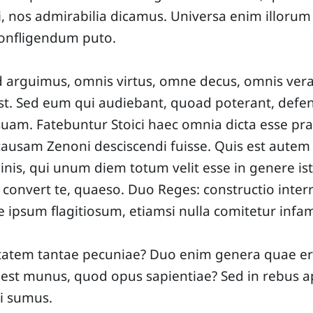
li, nos admirabilia dicamus. Universa enim illoru
confligendum puto.
d arguimus, omnis virtus, omne decus, omnis vera
st. Sed eum qui audiebant, quoad poterant, defe
uam. Fatebuntur Stoici haec omnia dicta esse pra
usam Zenoni desciscendi fuisse. Quis est autem
is, qui unum diem totum velit esse in genere ist
 convert te, quaeso. Duo Reges: constructio interr
se ipsum flagitiosum, etiamsi nulla comitetur infam
itatem tantae pecuniae? Duo enim genera quae era
d est munus, quod opus sapientiae? Sed in rebus a
i sumus.