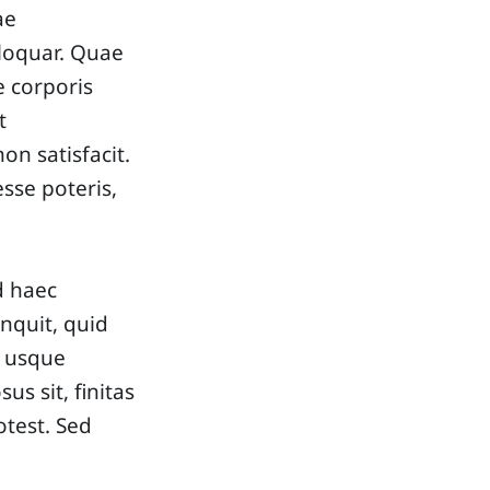
ae
 loquar. Quae
e corporis
t
n satisfacit.
sse poteris,
d haec
inquit, quid
c usque
us sit, finitas
otest. Sed