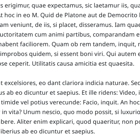
is erigimur, quae expectamus, sic laetamur iis, qu
t hoc in eo M. Quid de Platone aut de Democrito
am veniunt, de iis, si placet, disseramus. Iam qua
auctoritatem cum animi partibus, comparandam e
abent faciliorem. Quam ob rem tandem, inquit, no
improbos quidem, si essent boni viri. Qui autem e
pse ceperit. Utilitatis causa amicitia est quaesita.
 excelsiores, eo dant clariora indicia naturae. Se
s ab eo dicuntur et saepius. Et ille ridens: Video, 
 timide vel potius verecunde: Facio, inquit. An ho
 in vita? Unum nescio, quo modo possit, si luxurios
bere. Aliter enim explicari, quod quaeritur, non p
iberius ab eo dicuntur et saepius.