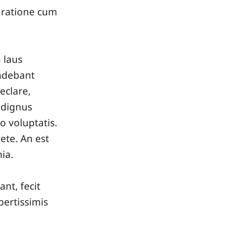
m ratione cum
 laus
ndebant
eclare,
 dignus
o voluptatis.
ete. An est
ia.
nt, fecit
pertissimis