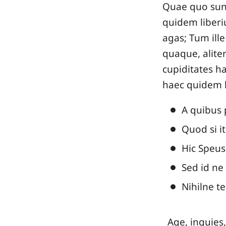
Quae quo sunt
quidem liberiu
agas; Tum ille
quaque, aliter
cupiditates ha
haec quidem l
A quibus 
Quod si i
Hic Speus
Sed id ne
Nihilne t
Age, inquies,