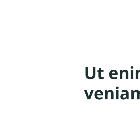
Ut en
venia